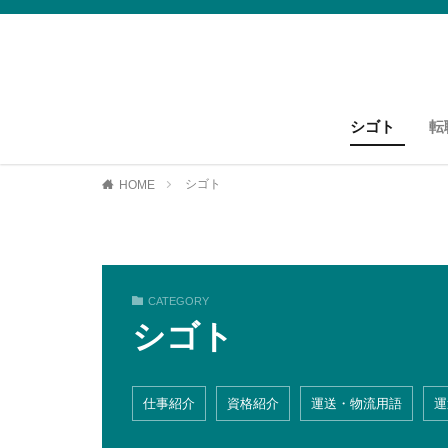
シゴト
転
運送・物流
資格紹介
運送・物流
シゴト
HOME
CATEGORY
シゴト
仕事紹介
資格紹介
運送・物流用語
運