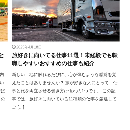
2025年4月18日
と
旅好きに向いてる仕事11選！未経験でも転
職しやすいおすすめの仕事も紹介
内
新しい土地に触れるたびに、心が弾むような感覚を覚
い
えたことはありませんか？ 旅が好きな人にとって、仕
呼ば
事と旅を両立させる働き方は憧れの1つです。 この記
この
事では、旅好きに向いている11種類の仕事を厳選して
ご […]