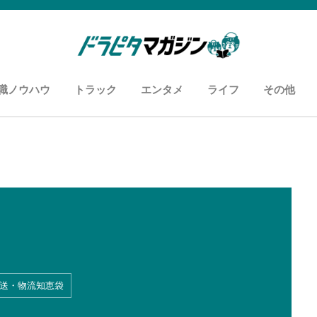
職ノウハウ
トラック
エンタメ
ライフ
その他
知恵袋
用語
履歴書・職務経歴書
面接
あなたに向いているお仕事
カスタム自慢
車両紹介
ドライバーあるある
おすすめyoutuber
おすすめスポット
ズボラ飯
コンビニ飯
お悩み解消
アンケー
運送セミ
メディア
送・物流知恵袋