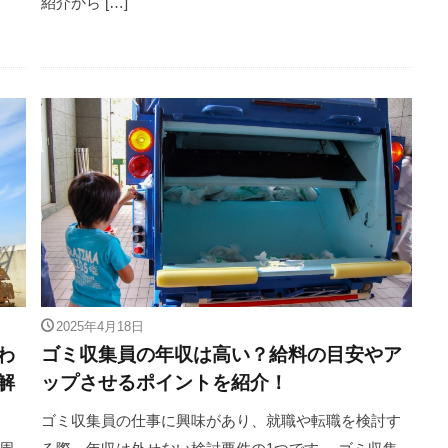
紹介から […]
2025年4月18日
わ
ゴミ収集員の年収は高い？給料の目安やア
解
ップさせるポイントを紹介！
ゴミ収集員の仕事に興味があり、就職や転職を検討す