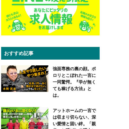
おすすめ記事
強面専務の裏の顔。ポ
ロリとこぼれた一言に
一同驚愕。『学が無く
ても稼げる方法』と
は。
アットホームの一言で
は収まり切らない、深
い愛情と固い絆。「親