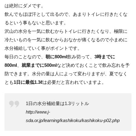
は絶対にダメです。
飲んでもほぼ汗として出るので、あまりトイレに行きたくな
るという事もないと思います。
沢山の水分を一気に飲むからトイレに行きたくなり、極限に
冷たいものを一気に飲むからおなかが痛くなるので小まめに
水分補給していく事がポイントです。
毎日のことなので、
朝に800ml
飲み切って、
3時までに
800ml
、
就業までに500ml
など決めておくことで飲み忘れを予
防できます。水分の量は人によって変わりますが、夏でなく
とも
1日に最低1.3ℓ
は必要だと言われていますよ。
1日の水分補給量は1.3リットル
http://www.j-
sda.or.jp/learning/kashikoku/kashikoku-p02.php