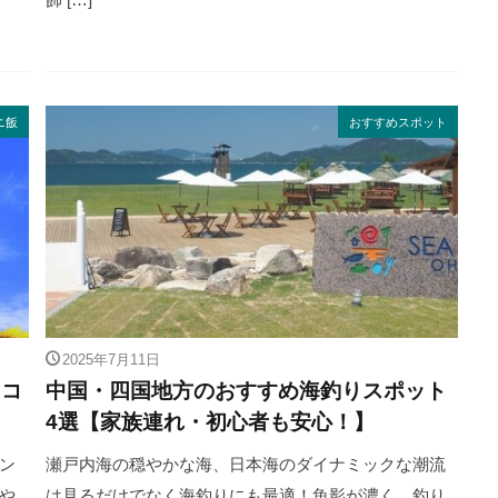
ニ飯
おすすめスポット
2025年7月11日
 コ
中国・四国地方のおすすめ海釣りスポット
4選【家族連れ・初心者も安心！】
ン
瀬戸内海の穏やかな海、日本海のダイナミックな潮流
や
は見るだけでなく海釣りにも最適！魚影が濃く、釣り