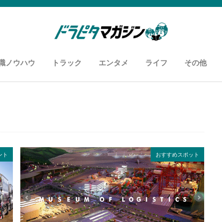
職ノウハウ
トラック
エンタメ
ライフ
その他
知恵袋
用語
履歴書・職務経歴書
面接
あなたに向いているお仕事
カスタム自慢
車両紹介
ドライバーあるある
おすすめyoutuber
おすすめスポット
ズボラ飯
コンビニ飯
お悩み解消
アンケー
運送セミ
メディア
ント
おすすめスポット