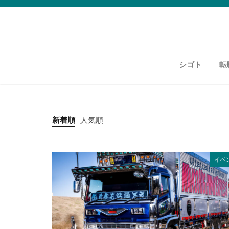
シゴト
転
運送・物流
資格紹介
運送・物流
新着順
人気順
イベ