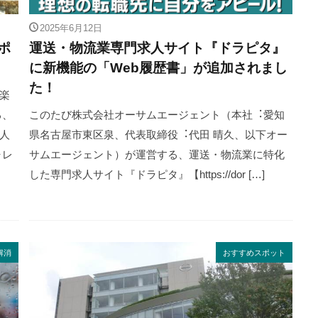
2025年6月12日
ポ
運送・物流業専門求人サイト『ドラピタ』
に新機能の「Web履歴書」が追加されまし
た！
楽
る、
このたび株式会社オーサムエージェント（本社︓愛知
人
県名古屋市東区泉、代表取締役︓代田 晴久、以下オー
ャレ
サムエージェント）が運営する、運送・物流業に特化
した専⾨求⼈サイト『ドラピタ』【https://dor […]
解消
おすすめスポット