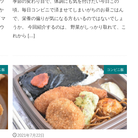
ツ
季節の変わり目で、体調にも気を付けたい今日この
か
頃。毎日コンビニで済ませてしまいがちのお昼ごはん
「マ
で、栄養の偏りが気になる方もいるのではないでしょ
ウ
うか。 今回紹介するのは、 野菜がしっかり取れて、こ
れから […]
ニ飯
コンビニ飯
2021年7月22日