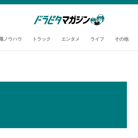
職ノウハウ
トラック
エンタメ
ライフ
その他
知恵袋
用語
履歴書・職務経歴書
面接
あなたに向いているお仕事
カスタム自慢
車両紹介
ドライバーあるある
おすすめyoutuber
おすすめスポット
ズボラ飯
コンビニ飯
お悩み解消
アンケー
運送セミ
メディア