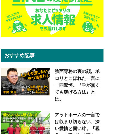
おすすめ記事
強面専務の裏の顔。ポ
ロリとこぼれた一言に
一同驚愕。『学が無く
ても稼げる方法』と
は。
アットホームの一言で
は収まり切らない、深
い愛情と固い絆。「親