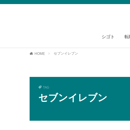
シゴト
転
運送・物流
資格紹介
運送・物流
セブンイレブン
HOME
TAG
セブンイレブン