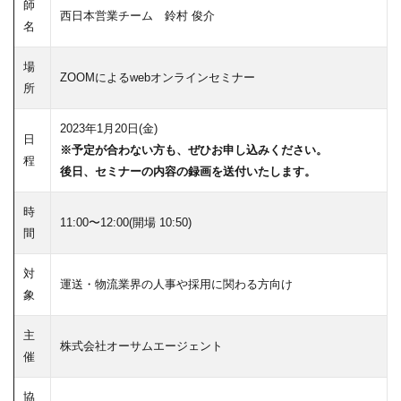
師
西日本営業チーム 鈴村 俊介
名
場
ZOOMによるwebオンラインセミナー
所
2023年1月20日(金)
日
※予定が合わない方も、ぜひお申し込みください。
程
後日、セミナーの内容の録画を送付いたします。
時
11:00〜12:00(開場 10:50)
間
対
運送・物流業界の人事や採用に関わる方向け
象
主
株式会社オーサムエージェント
催
協