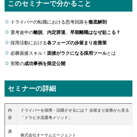
このセミナーで分かること
ドライバーの転職における思考回路を
徹底解剖
選考途中の
離脱
、
内定辞退
、
早期離職はなぜ起こる？
採用活動における
各フェーズの歩留まり改善策
必勝面接スキル！
面接がラクになる採用ツール
とは
実際の
成功事例を限定公開
セミナーの詳細
内
ドライバーを採用・活躍させるには？ 歩留まり改善から見る
容
「ドラピタ流選考メソッド」
講
株式会社オーサムエージェント