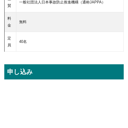
一般社団法人日本事故防止推進機構（通称JAPPA）
賛
料
無料
金
定
40名
員
申し込み