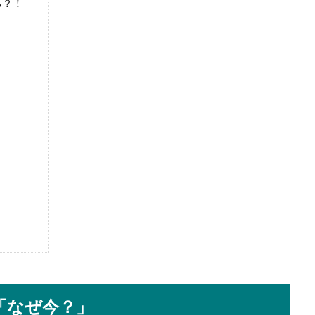
る？！
「なぜ今？」