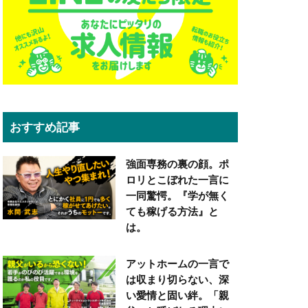
おすすめ記事
強面専務の裏の顔。ポ
ロリとこぼれた一言に
一同驚愕。『学が無く
ても稼げる方法』と
は。
アットホームの一言で
は収まり切らない、深
い愛情と固い絆。「親