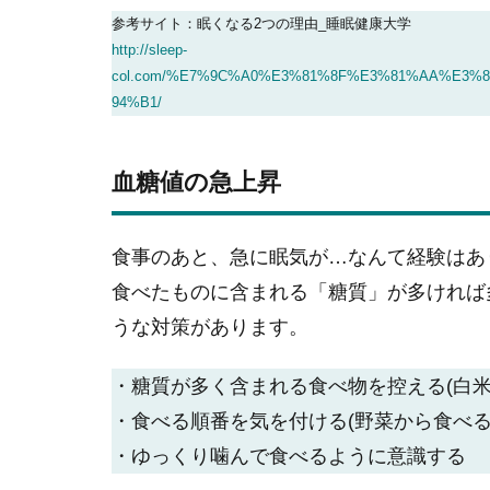
参考サイト：眠くなる2つの理由_睡眠健康大学
http://sleep-
col.com/%E7%9C%A0%E3%81%8F%E3%81%AA%E3
94%B1/
血糖値の急上昇
食事のあと、急に眠気が…なんて経験はあ
食べたものに含まれる「糖質」が多ければ
うな対策があります。
・糖質が多く含まれる食べ物を控える(白米
・食べる順番を気を付ける(野菜から食べる
・ゆっくり噛んで食べるように意識する