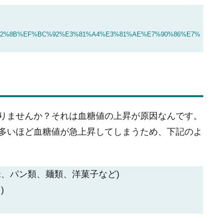
%82%8B%EF%BC%92%E3%81%A4%E3%81%AE%E7%90%86%E7%
りませんか？それは血糖値の上昇が原因なんです。
多いほど血糖値が急上昇してしまうため、下記のよ
、パン類、麺類、洋菓子など)
)