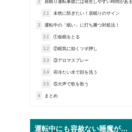
2
居眠り運転事故には発生しやすい時間があ
2.1
未然に防ぎたい！居眠りのサイン
3
運転中の「眠い」に打ち勝つ対処法！
3.1
①仮眠をとる
3.2
②眠気に効くツボ押し
3.3
③アロマスプレー
3.4
④冷たい水で顔を洗う
3.5
⑤大声で歌を歌う
4
まとめ
運転中にも容赦ない睡魔が…