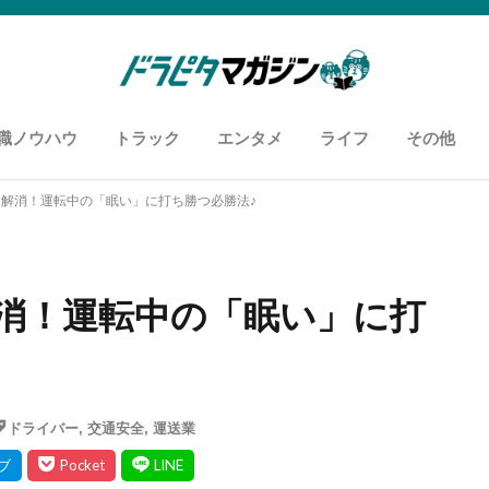
職ノウハウ
トラック
エンタメ
ライフ
その他
知恵袋
用語
履歴書・職務経歴書
面接
あなたに向いているお仕事
カスタム自慢
車両紹介
ドライバーあるある
おすすめyoutuber
おすすめスポット
ズボラ飯
コンビニ飯
お悩み解消
アンケー
運送セミ
メディア
解消！運転中の「眠い」に打ち勝つ必勝法♪
消！運転中の「眠い」に打
ドライバー
,
交通安全
,
運送業