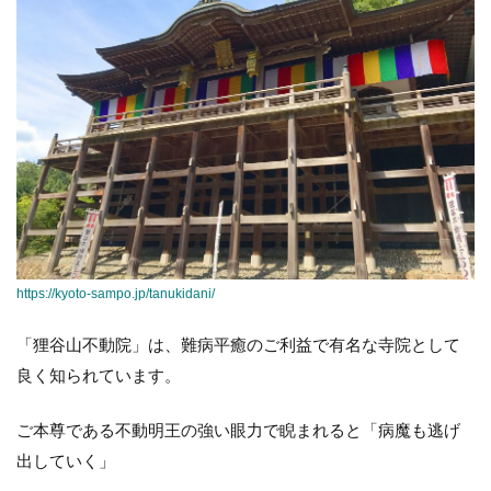
https://kyoto-sampo.jp/tanukidani/
「狸谷山不動院」は、難病平癒のご利益で有名な寺院として
良く知られています。
ご本尊である不動明王の強い眼力で睨まれると「病魔も逃げ
出していく」