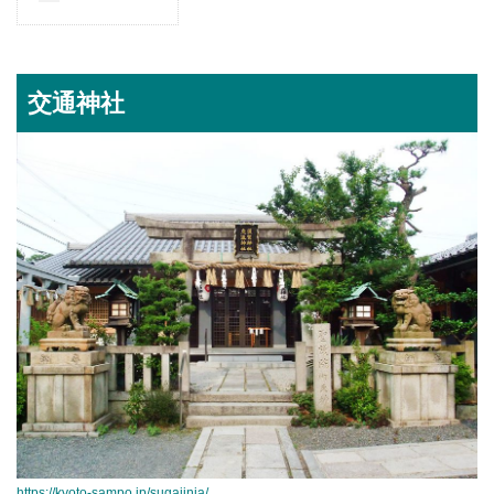
交通神社
https://kyoto-sampo.jp/sugajinja/