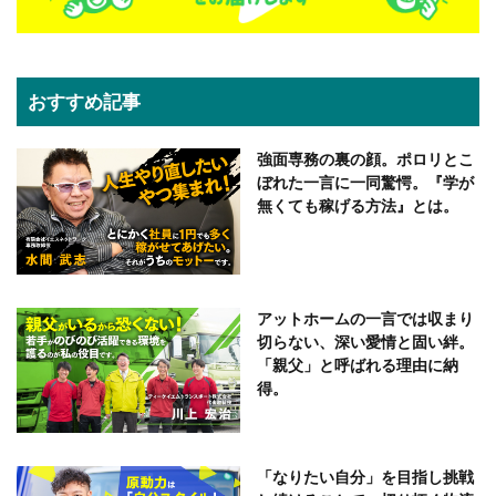
おすすめ記事
強面専務の裏の顔。ポロリとこ
ぼれた一言に一同驚愕。『学が
無くても稼げる方法』とは。
アットホームの一言では収まり
切らない、深い愛情と固い絆。
「親父」と呼ばれる理由に納
得。
「なりたい自分」を目指し挑戦