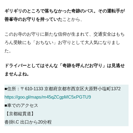
ギリギリのところで落ちなかった奇跡のバス。その運転手が
善峯寺のお守りを持っていた
ことから、
このお寺のお守りに新たな信仰が生まれて、交通安全はもち
ろん受験にも「おちない」お守りとして大人気になりまし
た。
ドライバーとしてはそんな「奇跡を呼んだお守り」は見逃せ
ませんよね。
■住所：〒610-1133 京都府京都市西京区大原野小塩町1372
https://goo.gl/maps/m45qZCgpMC5xPGTU9
■車でのアクセス
【京都縦貫道】
沓掛I.C 出口から20分程