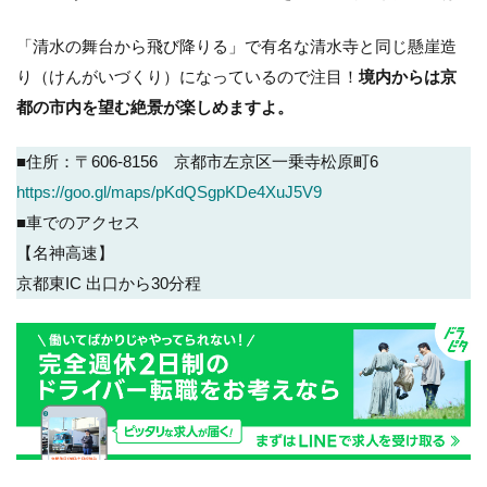
「清水の舞台から飛び降りる」で有名な清水寺と同じ懸崖造
り（けんがいづくり）になっているので注目！
境内からは京
都の市内を望む絶景が楽しめますよ。
■住所：〒606-8156 京都市左京区一乗寺松原町6
https://goo.gl/maps/pKdQSgpKDe4XuJ5V9
■車でのアクセス
【名神高速】
京都東IC 出口から30分程