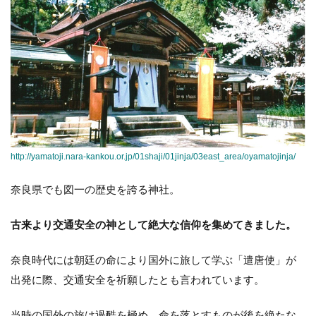
http://yamatoji.nara-kankou.or.jp/01shaji/01jinja/03east_area/oyamatojinja/
奈良県でも図一の歴史を誇る神社。
古来より交通安全の神として絶大な信仰を集めてきました。
奈良時代には朝廷の命により国外に旅して学ぶ「遣唐使」が
出発に際、交通安全を祈願したとも言われています。
当時の国外の旅は過酷を極め、命を落とすものが後を絶たな