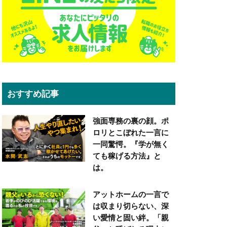
おすすめ記事
強面専務の裏の顔。ポ
ロリとこぼれた一言に
一同驚愕。『学が無く
ても稼げる方法』と
は。
アットホームの一言で
は収まり切らない、深
い愛情と固い絆。「親