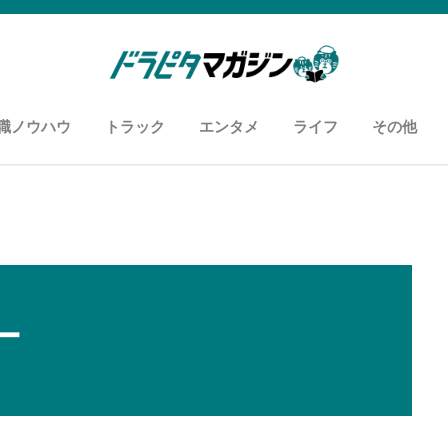
職ノウハウ
トラック
エンタメ
ライフ
その他
知恵袋
用語
履歴書・職務経歴書
面接
あなたに向いているお仕事
カスタム自慢
車両紹介
ドライバーあるある
おすすめyoutuber
おすすめスポット
ズボラ飯
コンビニ飯
お悩み解消
アンケー
運送セミ
メディア
ー