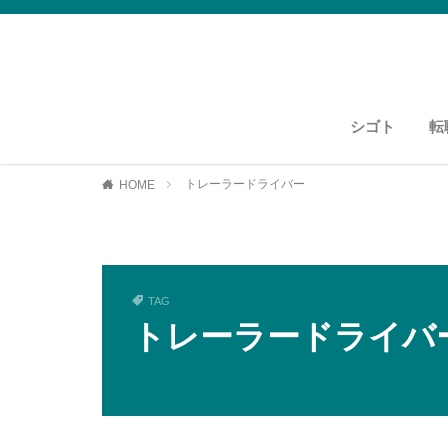
シゴト
転
運送・物流
資格紹介
運送・物流
トレーラードライバー
HOME
TAG
トレーラードライバ