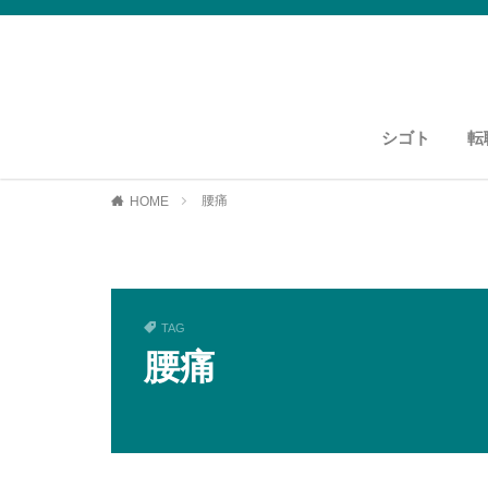
シゴト
転
運送・物流
資格紹介
運送・物流
腰痛
HOME
TAG
腰痛