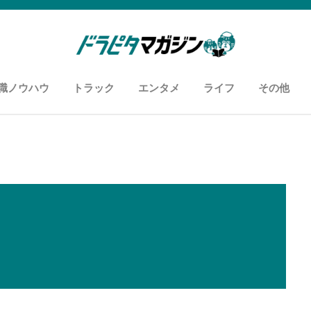
職ノウハウ
トラック
エンタメ
ライフ
その他
知恵袋
用語
履歴書・職務経歴書
面接
あなたに向いているお仕事
カスタム自慢
車両紹介
ドライバーあるある
おすすめyoutuber
おすすめスポット
ズボラ飯
コンビニ飯
お悩み解消
アンケー
運送セミ
メディア