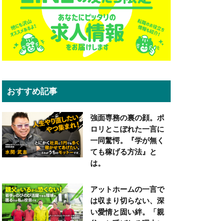
おすすめ記事
強面専務の裏の顔。ポ
ロリとこぼれた一言に
一同驚愕。『学が無く
ても稼げる方法』と
は。
アットホームの一言で
は収まり切らない、深
い愛情と固い絆。「親