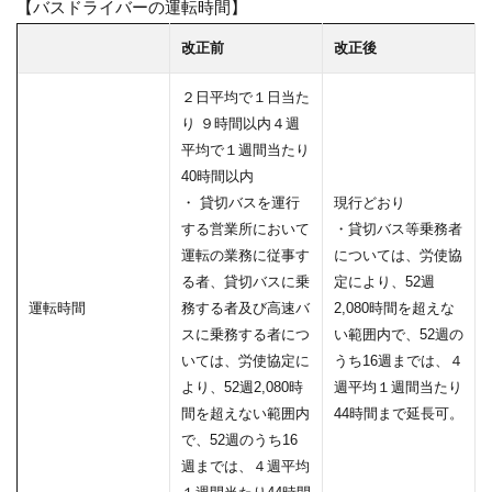
【バスドライバーの運転時間】
改正前
改正後
２日平均で１日当た
り ９時間以内４週
平均で１週間当たり
40時間以内
・ 貸切バスを運行
現行どおり
する営業所において
・貸切バス等乗務者
運転の業務に従事す
については、労使協
る者、貸切バスに乗
定により、52週
運転時間
務する者及び高速バ
2,080時間を超えな
スに乗務する者につ
い範囲内で、52週の
いては、労使協定に
うち16週までは、４
より、52週2,080時
週平均１週間当たり
間を超えない範囲内
44時間まで延長可。
で、52週のうち16
週までは、４週平均