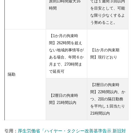
原則13時間最大16
ては１週間３回以内
時間
を目安として、可能
な限り少なくするよ
う努めること。
【1か月の拘束時
間】262時間を超え
ない地域的事情等が
【1か月の拘束期
ある場合、年間６か
間】現行どおり
月まで、270時間ま
で延長可
隔勤
【2暦日の拘束時
間】22時間以内、か
【2暦日の拘束時
つ、2回の隔日勤務
間】21時間以内
を平均し１回当たり
21時間以内
引用：
厚生労働省「ハイヤー・タクシー改善基準告示 新旧対