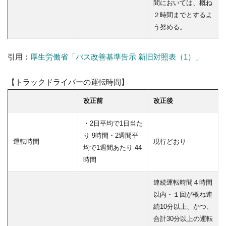
間においては、概ね
２時間までとするよ
う努める。
引用：
厚生労働省「バス改善基準告示 新旧対照表（1）」
【トラックドライバーの運転時間】
改正前
改正後
・2日平均で1日当た
り 9時間・2週間平
運転時間
現行どおり
均で1週間あたり 44
時間
連続運転時間４時間
以内・１回が概ね連
続10分以上、かつ、
合計30分以上の運転