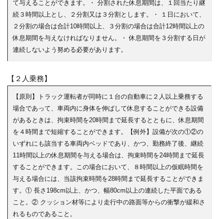
て与えることができます。・ 分割された休息期間は、１回当たり継
続３時間以上とし、２分割又は３分割とします。・ １日において、
２分割の場合は合計10時間以上、３分割の場合は合計12時間以上の
休息期間を与えなければなりません。・ 休息期間を３分割する日が
連続しないよう努める必要があります。
【２人乗務】
【原則】トラック運転者が同時に１台の自動車に２人以上乗務する
場合であって、車両内に身体を伸ばして休息することができる設備
があるときは、拘束時間を20時間まで延長するとともに、休息期間
を４時間まで短縮することができます。【例外】設備が次の①②の
いずれにも該当する車両内ベッドであり、かつ、勤務終了後、継続
11時間以上の休息期間を与える場合は、拘束時間を24時間まで延長
することができます。この場合において、８時間以上の仮眠時間を
与える場合には、当該拘束時間を28時間まで延長することができま
す。① 長さ198cm以上、かつ、幅80cm以上の連続した平面である
こと。② クッション材等により走行中の路面等からの衝撃が緩和さ
れるものであること。