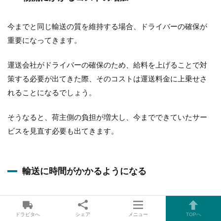
今までと同じ輸送の質を維持する場合、ドライバーの確保が
重要になってきます。
運送会社がドライバーの確保のため、給料を上げることで対
策する必要が出てきた際、そのコストは運送料金に上乗せさ
れることになるでしょう。
そうなると、荷主側の負担が増大し、今までできていたサー
ビスを見直す必要も出てきます。
輸送に時間がかかるようになる
働き方改革によって、ドライバーの労働時間の制限や休憩時
間の確保のために、今までできていた短期間での配送が困難
ドラピタへ
シェア
メニュー
TOPへ