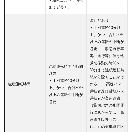
１週間当たり44時間
まで延長可。
現行どおり
・１回連続10分以
上、かつ、合計30分
以上の運転の中断が
必要。・緊急通行車
両の通行等に伴う軽
微な移動の時間を、
連続運転時間４時間
30分まで連続運転時
以内
間から除くことがで
・１回連続10分以
連続運転時間
きる。・ 高速バス
上、かつ、合計30分
運転者及び貸切バス
以上の運転の中断が
運転者が高速道路
必要。
（貸切バスの夜間運
行にあたっては、高
速道路以外も含
む。）の実車運行区