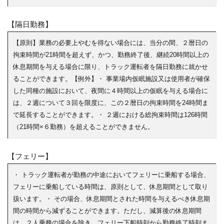
【隔日勤務】
【原則】業務の必要上やむを得ない場合には、当分の間、２暦日の
拘束時間が21時間を超えず、かつ、勤務終了後、継続20時間以上の
休息期間を与える場合に限り、トラック運転者を隔日勤務に就かせ
ることができます。【例外】・ 事業場内仮眠施設又は使用者が確保
した同種の施設において、夜間に４時間以上の仮眠を与える場合に
は、２週について３回を限度に、この２暦日の拘束時間を24時間ま
で延長することができます。・ ２週における総拘束時間は126時間
（21時間×６勤務）を超えることができません。
【フェリー】
・ トラック運転者が勤務の中途においてフェリーに乗船する場合、
フェリーに乗船している時間は、原則として、休息期間として取り
扱います。・ その場合、休息期間とされた時間を与えるべき休息期
間の時間から減ずることができます。ただし、減算後の休息期間
は、２人乗務の場合を除き、フェリー下船時刻から勤務終了時刻ま