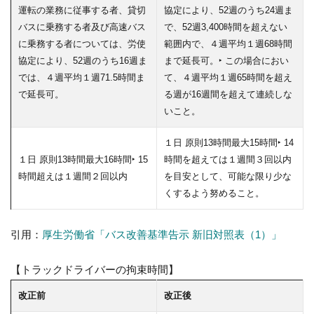
運転の業務に従事する者、貸切
協定により、52週のうち24週ま
バスに乗務する者及び高速バス
で、52週3,400時間を超えない
に乗務する者については、労使
範囲内で、４週平均１週68時間
協定により、52週のうち16週ま
まで延長可。‣ この場合におい
では、４週平均１週71.5時間ま
て、４週平均１週65時間を超え
で延長可。
る週が16週間を超えて連続しな
いこと。
１日 原則13時間最大15時間‣ 14
１日 原則13時間最大16時間‣ 15
時間を超えては１週間３回以内
時間超えは１週間２回以内
を目安として、可能な限り少な
くするよう努めること。
引用：
厚生労働省「バス改善基準告示 新旧対照表（1）」
【トラックドライバーの拘束時間】
改正前
改正後