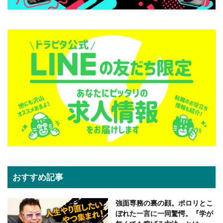
おすすめ記事
強面専務の裏の顔。ポロリとこ
ぼれた一言に一同驚愕。『学が