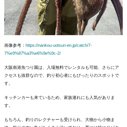
画像参考：
https://nankou-uotsuri-en.jp/catch/7-
7%e9%87%a3%e6%9e%9c-2/
大阪南港魚つり園は、入場無料でレンタルも可能、さらにア
クセスも抜群なので、釣り初心者にもぴったりのスポットで
す。
キッチンカーも来ているため、家族連れにも人気がありま
す。
もちろん、釣りのレクチャーも受けられ、大物から小物ま