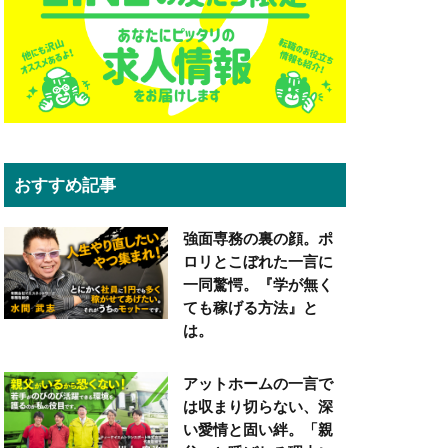
おすすめ記事
強面専務の裏の顔。ポ
ロリとこぼれた一言に
一同驚愕。『学が無く
ても稼げる方法』と
は。
アットホームの一言で
は収まり切らない、深
い愛情と固い絆。「親