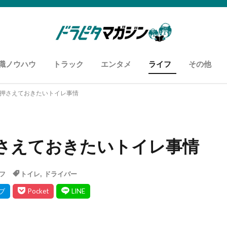
職ノウハウ
トラック
エンタメ
ライフ
その他
知恵袋
用語
履歴書・職務経歴書
面接
あなたに向いているお仕事
カスタム自慢
車両紹介
ドライバーあるある
おすすめyoutuber
おすすめスポット
ズボラ飯
コンビニ飯
お悩み解消
アンケー
運送セミ
メディア
?押さえておきたいトイレ事情
押さえておきたいトイレ事情
フ
トイレ
,
ドライバー