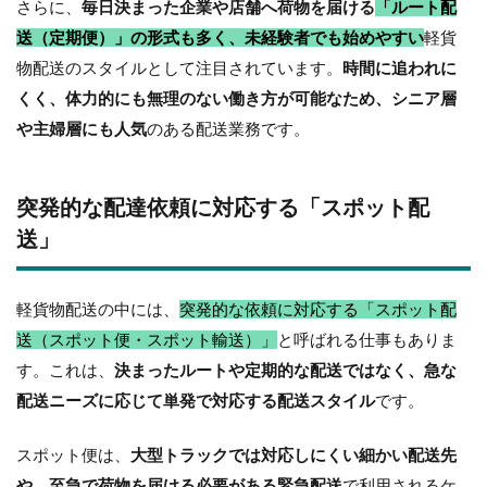
さらに、
毎日決まった企業や店舗へ荷物を届ける
「ルート配
送（定期便）」の形式も多く、未経験者でも始めやすい
軽貨
物配送のスタイルとして注目されています。
時間に追われに
くく、体力的にも無理のない働き方が可能なため、シニア層
や主婦層にも人気
のある配送業務です。
突発的な配達依頼に対応する「スポット配
送」
軽貨物配送の中には、
突発的な依頼に対応する「スポット配
送（スポット便・スポット輸送）」
と呼ばれる仕事もありま
す。これは、
決まったルートや定期的な配送ではなく、急な
配送ニーズに応じて単発で対応する配送スタイル
です。
スポット便は、
大型トラックでは対応しにくい細かい配送先
や、至急で荷物を届ける必要がある緊急配送
で利用されるケ