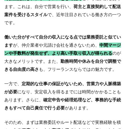
ます。これは、自分で営業を行い、
荷主と直接契約して配送
案件を受けるスタイル
で、近年注目されている働き方の一つ
です。
働いた分がすべて自分の収入になる点では業務委託と似てい
ます
が、仲介業者や元請け会社を通さないため、
中間マージ
ンや手数料が発生せず、より高い手取り収入が得られる
のが
大きなメリットです。また、
勤務時間や休みを自分で調整で
きる自由度の高さ
も、フリーランスならではの魅力です。
一方で、
定期的な仕事の保証がないため、営業力や人脈構築
が必要
になり、安定収入を得るまでには時間がかかることも
あります。さらに、
確定申告や経理処理など、事務的な手続
きもすべて自己責任で行う必要
があります。
そのため、まずは業務委託やルート配送などで実務経験を積